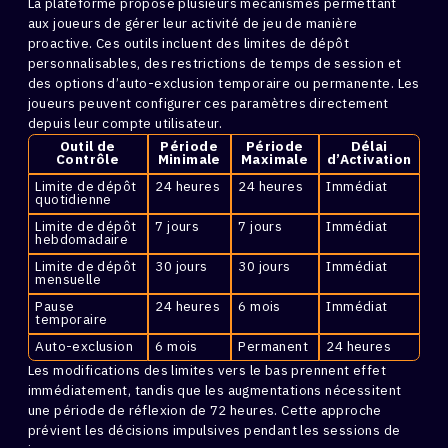
La plateforme propose plusieurs mécanismes permettant
aux joueurs de gérer leur activité de jeu de manière
proactive. Ces outils incluent des limites de dépôt
personnalisables, des restrictions de temps de session et
des options d’auto-exclusion temporaire ou permanente. Les
joueurs peuvent configurer ces paramètres directement
depuis leur compte utilisateur.
Outil de
Période
Période
Délai
Contrôle
Minimale
Maximale
d’Activation
Limite de dépôt
24 heures
24 heures
Immédiat
quotidienne
Limite de dépôt
7 jours
7 jours
Immédiat
hebdomadaire
Limite de dépôt
30 jours
30 jours
Immédiat
mensuelle
Pause
24 heures
6 mois
Immédiat
temporaire
Auto-exclusion
6 mois
Permanent
24 heures
Les modifications des limites vers le bas prennent effet
immédiatement, tandis que les augmentations nécessitent
une période de réflexion de 72 heures. Cette approche
prévient les décisions impulsives pendant les sessions de