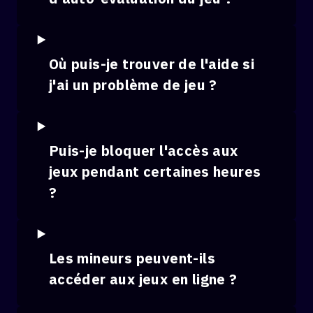
Où puis-je trouver de l'aide si
j'ai un problème de jeu ?
Puis-je bloquer l'accès aux
jeux pendant certaines heures
?
Les mineurs peuvent-ils
accéder aux jeux en ligne ?