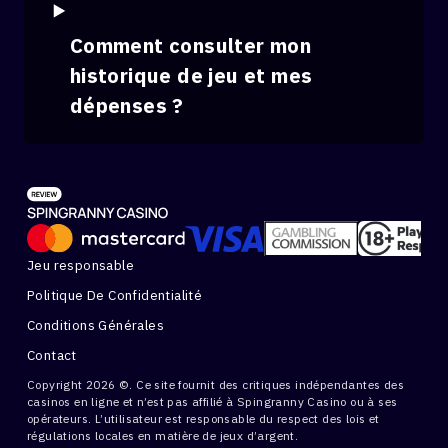
Comment consulter mon
historique de jeu et mes
dépenses ?
Jeu responsable
Politique De Confidentialité
Conditions Générales
Contact
Copyright 2026 ©. Ce site fournit des critiques indépendantes des
casinos en ligne et n’est pas affilié à Spingranny Casino ou à ses
opérateurs. L’utilisateur est responsable du respect des lois et
régulations locales en matière de jeux d’argent.