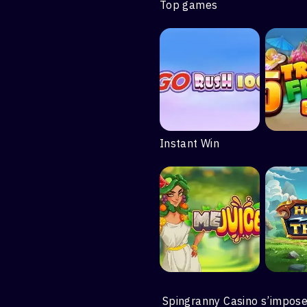
Top games
Instant Win
Play now
Pl
Spingranny Casino s’impose