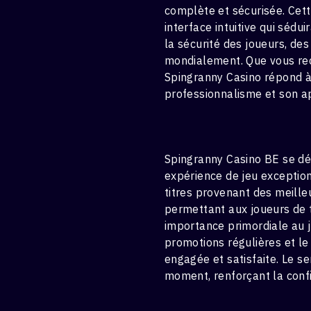
Play now
complète et sécurisée. Cet
Pl
interface intuitive qui séd
la sécurité des joueurs, de
mondialement. Que vous rech
Spingranny Casino répond à 
professionnalisme et son a
Spingranny Casino BE se dém
expérience de jeu exception
titres provenant des meilleur
permettant aux joueurs de 
importance primordiale au j
promotions régulières et l
engagée et satisfaite. Le se
moment, renforçant la confi