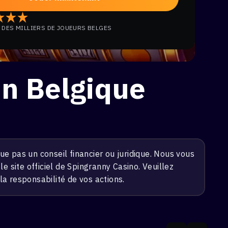
R DES MILLIERS DE JOUEURS BELGES
en Belgique
itue pas un conseil financier ou juridique. Nous vous
e site officiel de Spingranny Casino. Veuillez
a responsabilité de vos actions.