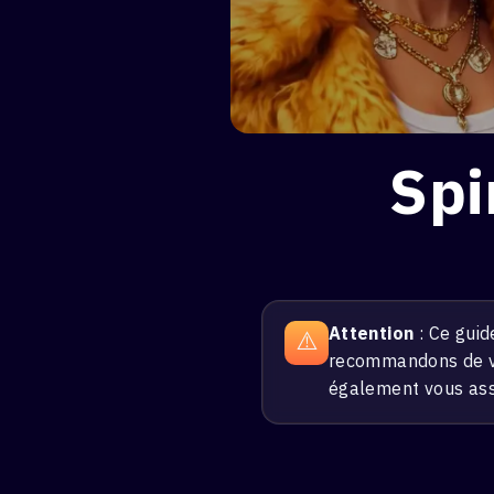
Spi
Attention
: Ce guid
⚠️
recommandons de véri
également vous assu