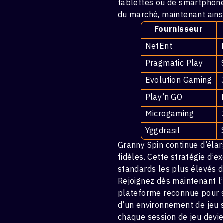
tablettes ou de smartphones
du marché, maintenant ainsi 
Fournisseur
NetEnt
Pragmatic Play
Evolution Gaming
Play’n GO
Microgaming
Yggdrasil
Granny Spin continue d’élar
fidèles. Cette stratégie d’
standards les plus élevés de
Rejoignez dès maintenant l’
plateforme reconnue pour so
d’un environnement de jeu s
chaque session de jeu devi