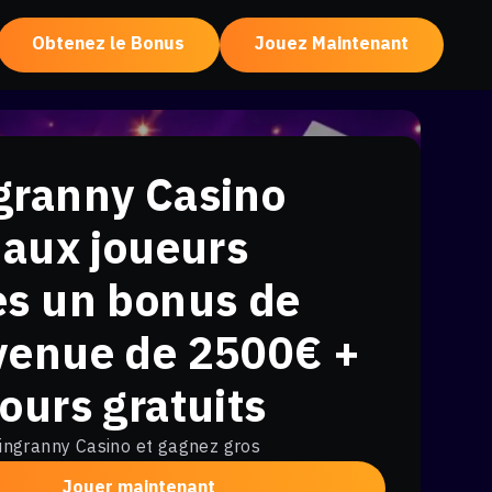
Obtenez le Bonus
Jouez Maintenant
granny Casino
 aux joueurs
es un bonus de
venue de 2500€ +
ours gratuits
ingranny Casino et gagnez gros
Jouer maintenant