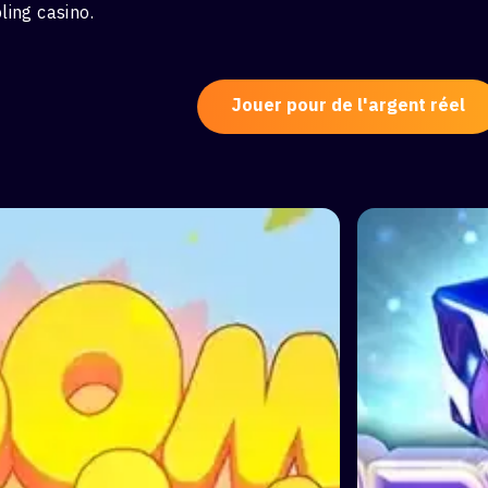
ing casino.
Jouer pour de l'argent réel