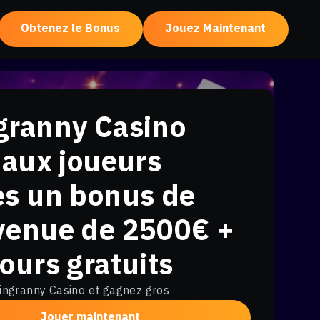
Obtenez le Bonus
Jouez Maintenant
granny Casino
 aux joueurs
es un bonus de
venue de 2500€ +
ours gratuits
ingranny Casino et gagnez gros
Jouer maintenant