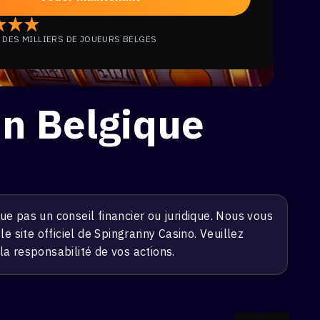
R DES MILLIERS DE JOUEURS BELGES
en Belgique
itue pas un conseil financier ou juridique. Nous vous
e site officiel de Spingranny Casino. Veuillez
a responsabilité de vos actions.