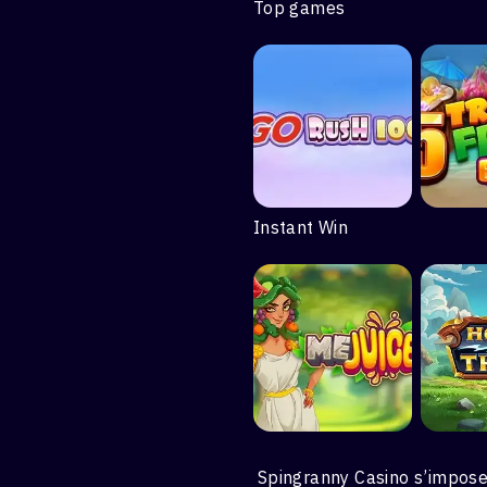
Top games
Instant Win
Play now
Pl
Spingranny Casino s’impose