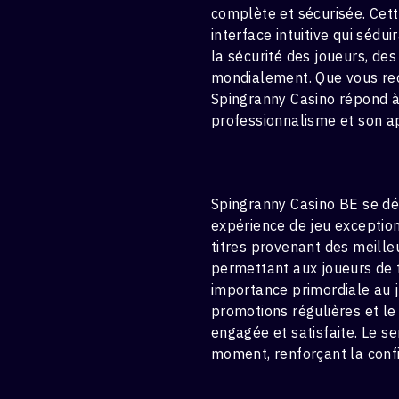
Play now
complète et sécurisée. Cet
Pl
interface intuitive qui séd
la sécurité des joueurs, de
mondialement. Que vous rech
Spingranny Casino répond à 
professionnalisme et son a
Spingranny Casino BE se dém
expérience de jeu exception
titres provenant des meilleur
permettant aux joueurs de 
importance primordiale au j
promotions régulières et l
engagée et satisfaite. Le se
moment, renforçant la confi