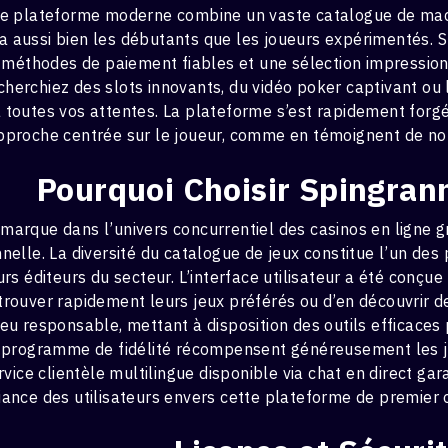
Play now
te plateforme moderne combine un vaste catalogue de mach
ay now
Play now
P
uira aussi bien les débutants que les joueurs expérimentés
s méthodes de paiement fiables et une sélection impression
erchiez des slots innovants, du vidéo poker captivant ou l’
toutes vos attentes. La plateforme s’est rapidement forgé
pproche centrée sur le joueur, comme en témoignent de nom
Pourquoi Choisir Spingran
arque dans l’univers concurrentiel des casinos en ligne g
nelle. La diversité du catalogue de jeux constitue l’un des
s éditeurs du secteur. L’interface utilisateur a été conçue p
trouver rapidement leurs jeux préférés ou d’en découvrir 
eu responsable, mettant à disposition des outils efficaces
e programme de fidélité récompensent généreusement les 
rvice clientèle multilingue disponible via chat en direct ga
ance des utilisateurs envers cette plateforme de premier 