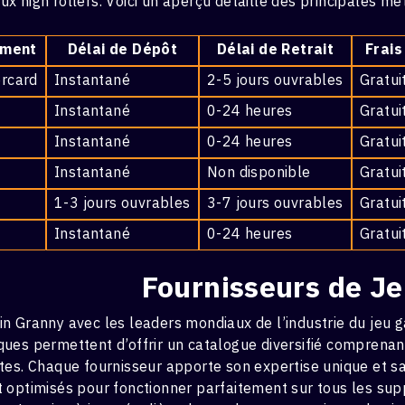
ux high rollers. Voici un aperçu détaillé des principales m
ement
Délai de Dépôt
Délai de Retrait
Frais
ercard
Instantané
2-5 jours ouvrables
Gratui
Instantané
0-24 heures
Gratui
Instantané
0-24 heures
Gratui
Instantané
Non disponible
Gratui
e
1-3 jours ouvrables
3-7 jours ouvrables
Gratui
Instantané
0-24 heures
Gratui
Fournisseurs de J
in Granny avec les leaders mondiaux de l’industrie du jeu g
ques permettent d’offrir un catalogue diversifié comprenan
tes. Chaque fournisseur apporte son expertise unique et sa c
t optimisés pour fonctionner parfaitement sur tous les supp