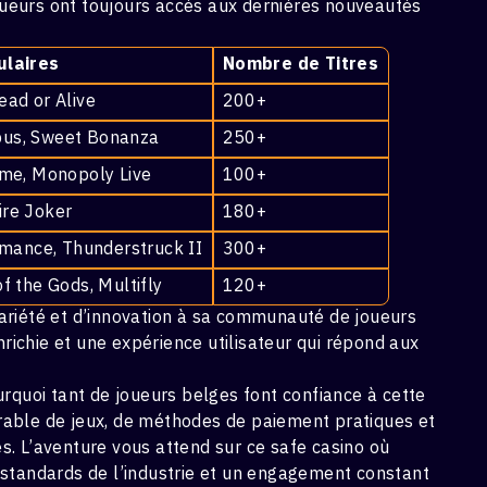
joueurs ont toujours accès aux dernières nouveautés
ulaires
Nombre de Titres
ead or Alive
200+
pus, Sweet Bonanza
250+
ime, Monopoly Live
100+
ire Joker
180+
mance, Thunderstruck II
300+
f the Gods, Multifly
120+
variété et d’innovation à sa communauté de joueurs
richie et une expérience utilisateur qui répond aux
rquoi tant de joueurs belges font confiance à cette
arable de jeux, de méthodes de paiement pratiques et
és. L’aventure vous attend sur ce safe casino où
standards de l’industrie et un engagement constant