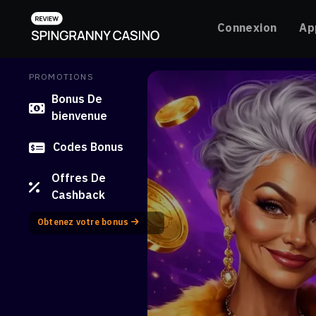
Connexion
Ap
PROMOTIONS
Bonus De
bienvenue
Codes Bonus
Offres De
Cashback
Obtenez votre bonus