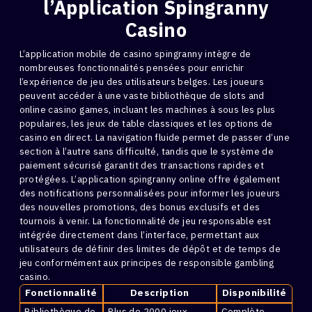
l’Application Spingranny
Casino
L’application mobile de casino spingranny intègre de
nombreuses fonctionnalités pensées pour enrichir
l’expérience de jeu des utilisateurs belges. Les joueurs
peuvent accéder à une vaste bibliothèque de slots and
online casino games, incluant les machines à sous les plus
populaires, les jeux de table classiques et les options de
casino en direct. La navigation fluide permet de passer d’une
section à l’autre sans difficulté, tandis que le système de
paiement sécurisé garantit des transactions rapides et
protégées. L’application spingranny online offre également
des notifications personnalisées pour informer les joueurs
des nouvelles promotions, des bonus exclusifs et des
tournois à venir. La fonctionnalité de jeu responsable est
intégrée directement dans l’interface, permettant aux
utilisateurs de définir des limites de dépôt et de temps de
jeu conformément aux principes de responsible gambling
casino.
Fonctionnalité
Description
Disponibilité
Bibliothèque de
Plus de 2000 jeux
Complète