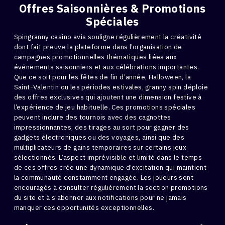
Offres Saisonnières & Promotions
Spéciales
Spingranny casino avis souligne régulièrement la créativité
dont fait preuve la plateforme dans l’organisation de
campagnes promotionnelles thématiques liées aux
événements saisonniers et aux célébrations importantes.
Que ce soit pour les fêtes de fin d’année, Halloween, la
Saint-Valentin ou les périodes estivales, granny spin déploie
des offres exclusives qui ajoutent une dimension festive à
l’expérience de jeu habituelle. Ces promotions spéciales
peuvent inclure des tournois avec des cagnottes
impressionnantes, des tirages au sort pour gagner des
gadgets électroniques ou des voyages, ainsi que des
multiplicateurs de gains temporaires sur certains jeux
sélectionnés. L’aspect imprévisible et limité dans le temps
de ces offres crée une dynamique d’excitation qui maintient
la communauté constamment engagée. Les joueurs sont
encouragés à consulter régulièrement la section promotions
du site et à s’abonner aux notifications pour ne jamais
manquer ces opportunités exceptionnelles.