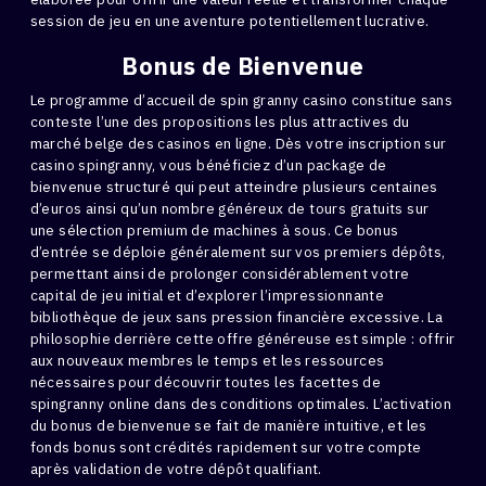
session de jeu en une aventure potentiellement lucrative.
Bonus de Bienvenue
Le programme d’accueil de spin granny casino constitue sans
conteste l’une des propositions les plus attractives du
marché belge des casinos en ligne. Dès votre inscription sur
casino spingranny, vous bénéficiez d’un package de
bienvenue structuré qui peut atteindre plusieurs centaines
d’euros ainsi qu’un nombre généreux de tours gratuits sur
une sélection premium de machines à sous. Ce bonus
d’entrée se déploie généralement sur vos premiers dépôts,
permettant ainsi de prolonger considérablement votre
capital de jeu initial et d’explorer l’impressionnante
bibliothèque de jeux sans pression financière excessive. La
philosophie derrière cette offre généreuse est simple : offrir
aux nouveaux membres le temps et les ressources
nécessaires pour découvrir toutes les facettes de
spingranny online dans des conditions optimales. L’activation
du bonus de bienvenue se fait de manière intuitive, et les
fonds bonus sont crédités rapidement sur votre compte
après validation de votre dépôt qualifiant.