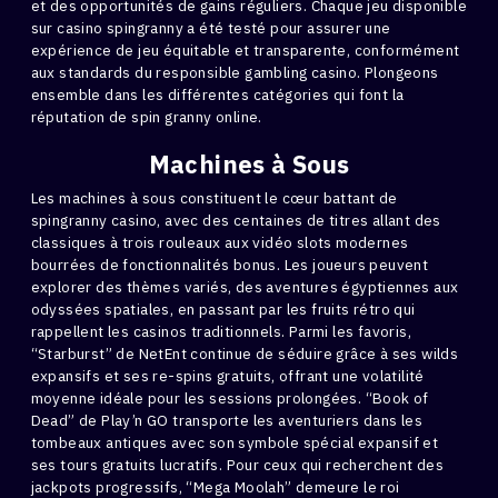
et des opportunités de gains réguliers. Chaque jeu disponible
sur casino spingranny a été testé pour assurer une
expérience de jeu équitable et transparente, conformément
aux standards du responsible gambling casino. Plongeons
ensemble dans les différentes catégories qui font la
réputation de spin granny online.
Machines à Sous
Les machines à sous constituent le cœur battant de
spingranny casino, avec des centaines de titres allant des
classiques à trois rouleaux aux vidéo slots modernes
bourrées de fonctionnalités bonus. Les joueurs peuvent
explorer des thèmes variés, des aventures égyptiennes aux
odyssées spatiales, en passant par les fruits rétro qui
rappellent les casinos traditionnels. Parmi les favoris,
“Starburst” de NetEnt continue de séduire grâce à ses wilds
expansifs et ses re-spins gratuits, offrant une volatilité
moyenne idéale pour les sessions prolongées. “Book of
Dead” de Play’n GO transporte les aventuriers dans les
tombeaux antiques avec son symbole spécial expansif et
ses tours gratuits lucratifs. Pour ceux qui recherchent des
jackpots progressifs, “Mega Moolah” demeure le roi