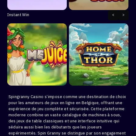
Instant Win
<
>
Play now
Play now
Spingranny Casino s’impose comme une destination de choix
Play now
Play now
pour les amateurs de jeux en ligne en Belgique, offrant une
expérience de jeu complète et sécurisée. Cette plateforme
moderne combine un vaste catalogue de machines à sous,
des jeux de table classiques et une interface intuitive qui
séduira aussi bien les débutants que les joueurs
expérimentés. Spin Granny se distingue par son engagement