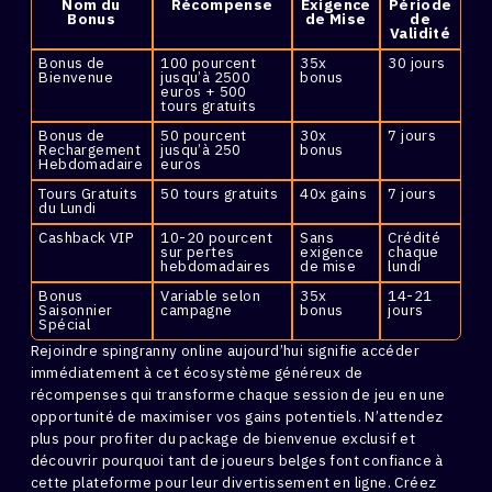
Nom du
Récompense
Exigence
Période
Bonus
de Mise
de
Validité
Bonus de
100 pourcent
35x
30 jours
Bienvenue
jusqu’à 2500
bonus
euros + 500
tours gratuits
Bonus de
50 pourcent
30x
7 jours
Rechargement
jusqu’à 250
bonus
Hebdomadaire
euros
Tours Gratuits
50 tours gratuits
40x gains
7 jours
du Lundi
Cashback VIP
10-20 pourcent
Sans
Crédité
sur pertes
exigence
chaque
hebdomadaires
de mise
lundi
Bonus
Variable selon
35x
14-21
Saisonnier
campagne
bonus
jours
Spécial
Rejoindre spingranny online aujourd’hui signifie accéder
immédiatement à cet écosystème généreux de
récompenses qui transforme chaque session de jeu en une
opportunité de maximiser vos gains potentiels. N’attendez
plus pour profiter du package de bienvenue exclusif et
découvrir pourquoi tant de joueurs belges font confiance à
cette plateforme pour leur divertissement en ligne. Créez