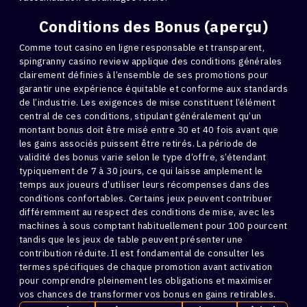
Conditions des Bonus (aperçu)
Comme tout casino en ligne responsable et transparent,
spingranny casino review applique des conditions générales
clairement définies à l’ensemble de ses promotions pour
garantir une expérience équitable et conforme aux standards
de l’industrie. Les exigences de mise constituent l’élément
central de ces conditions, stipulant généralement qu’un
montant bonus doit être misé entre 30 et 40 fois avant que
les gains associés puissent être retirés. La période de
validité des bonus varie selon le type d’offre, s’étendant
typiquement de 7 à 30 jours, ce qui laisse amplement le
temps aux joueurs d’utiliser leurs récompenses dans des
conditions confortables. Certains jeux peuvent contribuer
différemment au respect des conditions de mise, avec les
machines à sous comptant habituellement pour 100 pourcent
tandis que les jeux de table peuvent présenter une
contribution réduite. Il est fondamental de consulter les
termes spécifiques de chaque promotion avant activation
pour comprendre pleinement les obligations et maximiser
vos chances de transformer vos bonus en gains retirables.