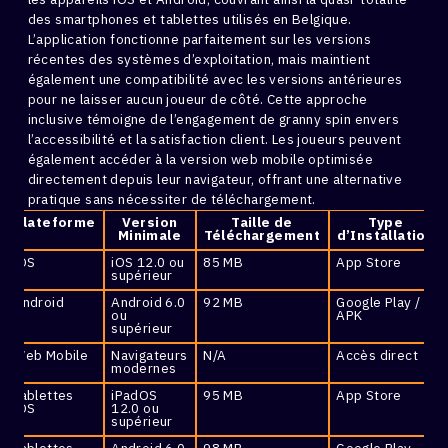
des smartphones et tablettes utilisés en Belgique.
L’application fonctionne parfaitement sur les versions
récentes des systèmes d’exploitation, mais maintient
également une compatibilité avec les versions antérieures
pour ne laisser aucun joueur de côté. Cette approche
inclusive témoigne de l’engagement de granny spin envers
l’accessibilité et la satisfaction client. Les joueurs peuvent
également accéder à la version web mobile optimisée
directement depuis leur navigateur, offrant une alternative
pratique sans nécessiter de téléchargement.
Plateforme
Version
Taille de
Type
Minimale
Téléchargement
d’Installation
iOS
iOS 12.0 ou
85 MB
App Store
supérieur
Android
Android 6.0
92 MB
Google Play /
ou
APK
supérieur
Web Mobile
Navigateurs
N/A
Accès direct
modernes
Tablettes
iPadOS
95 MB
App Store
iOS
12.0 ou
supérieur